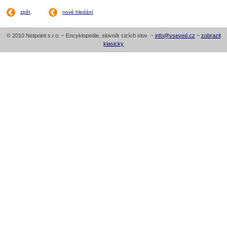
zpět
nové hledání
© 2010 Netpoint s.r.o. ~ Encyklopedie, slovník cizích slov ~
info@vseved.cz
~
zobrazit
klasicky