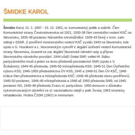
ŠMIDKE KAROL
Šmidke
Karol,
21. 1. 1897 - 15. 12. 1952, sl. komunistický politik a státník. Člen
Komunistické strany Československa od 1921, 1930-38 člen zemského vedení KSČ na
Slovensku, 1935-38 poslanec Národního shromáždění. 1939-43 činný v kom. zahr.
odboji v SSSR. Z pověření moskevského vedení KSČ vyslán 1943 na Slovensko, kde
spolu s G. Husákem a L. Novomeským vytvořil V. ilegální ústřední vedení Komunistické
strany Slovenska, úcastnil se zal. ilegální Slovenské národní rady a příprav
Slovenského národního povstání. 1944 vůdčí činitel SNP, velitel Hl. štábu
partyzánského hnutí a jeden ze dvou předsedů povstalecké SNR (spolu s V.
Šrobárem); 1944-45 předseda, 1945-50 místopředseda KSS. 1945-51 člen Ústředního
výboru KSS, 1945-1950 předsednictva ÚV KSS, 1945 a 1949-51 člen ÚV KSČ, 1945
krátce člen předsednictva a místopředseda KSČ; 1945-46 předseda sboru pověřenců,
1945-50 poslanec, 1946-48 místopředseda a 1948 až 1950 předseda SNR; od 1945
poslanec NS, 1945-48 předseda Zväzu sl. partyzánov. 1950 donucen v důsledku
vykonstruovaných obvinění ze sl. nacionalismu odejít z polit. života; 1963 stranicky
rehabilitován. Hrdina ČSSR (1967) in memoriam.